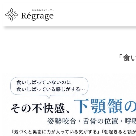
内
容
を
ス
キ
ッ
プ
「食