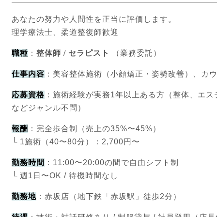
あなたの努力や人間性を正当に評価します。
理学療法士、柔道整復師歓迎
職種
：
整体師 / セラピスト
（業務委託）
仕事内容
：美容整体施術（小顔矯正・姿勢改善）、カ
応募資格
：施術経験が実務1年以上ある方（整体、エス
などジャンル不問）
報酬
：完全歩合制（売上の35%〜45%）
└ 1施術（40〜80分）：2,700円〜
勤務時間
：11:00〜20:00の間で自由シフト制
└ 週1日〜OK / 待機時間なし
勤務地
：赤坂店（地下鉄「赤坂駅」徒歩2分）