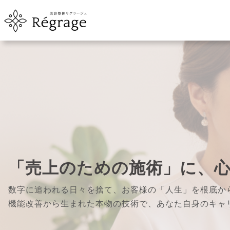
内
容
を
ス
キ
ッ
プ
「売上のための施術」に、
数字に追われる日々を捨て、お客様の「人生」を根底か
機能改善から生まれた本物の技術で、あなた自身のキャ