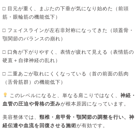
□ 目元が重く、まぶたの下垂が気になり始めた（前頭
筋・眼輪筋の機能低下）
□ フェイスラインが左右非対称になってきた（頭蓋骨・
顎関節のバランスの崩れ）
□ 口角が下がりやすく、表情が疲れて見える（表情筋の
硬直＋自律神経の乱れ）
□ 二重あごが取れにくくなっている（首の前面の筋肉
（舌骨筋群）の機能低下）
このレベルになると、単なる肩こりではなく、
神経・
血管の圧迫や骨格の歪み
が根本原因になっています。
美容整体では、
頸椎・肩甲骨・顎関節の調整を行い、神
経伝達や血流を回復させる施術
が有効です。