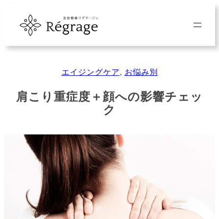
内
容
を
ス
キ
エイジングケア
, 
お悩み別
ッ
プ
肩こり重症度＋顔への影響チェッ
ク