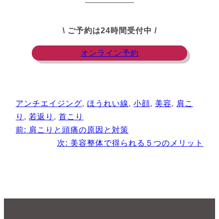
\ ご予約は24時間受付中 /
オンライン予約
アンチエイジング
, 
ほうれい線
, 
小顔
, 
美容
, 
肩こ
り
, 
若返り
, 
首こり
前:
肩こりと頭痛の原因と対策
次:
美容整体で得られる５つのメリット