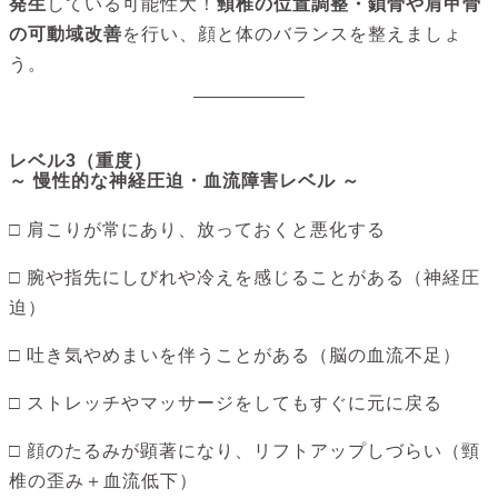
発生
している可能性大！
頸椎の位置調整・鎖骨や肩甲骨
の可動域改善
を行い、顔と体のバランスを整えましょ
う。
レベル3（重度）
～ 慢性的な神経圧迫・血流障害レベル ～
□ 肩こりが常にあり、放っておくと悪化する
□ 腕や指先にしびれや冷えを感じることがある（神経圧
迫）
□ 吐き気やめまいを伴うことがある（脳の血流不足）
□ ストレッチやマッサージをしてもすぐに元に戻る
□ 顔のたるみが顕著になり、リフトアップしづらい（頸
椎の歪み＋血流低下）