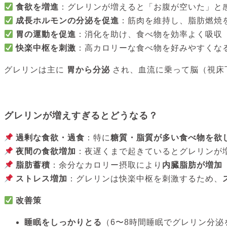
食欲を増進
：グレリンが増えると「お腹が空いた」と
成長ホルモンの分泌を促進
：筋肉を維持し、脂肪燃焼
胃の運動を促進
：消化を助け、食べ物を効率よく吸収
快楽中枢を刺激
：高カロリーな食べ物を好みやすくな
グレリンは主に
胃から分泌
され、血流に乗って脳（視床
グレリンが増えすぎるとどうなる？
過剰な食欲・過食
：特に
糖質・脂質が多い食べ物を欲
夜間の食欲増加
：夜遅くまで起きているとグレリンが
脂肪蓄積
：余分なカロリー摂取により
内臓脂肪が増加
ストレス増加
：グレリンは快楽中枢を刺激するため、
改善策
睡眠をしっかりとる
（6〜8時間睡眠でグレリン分泌