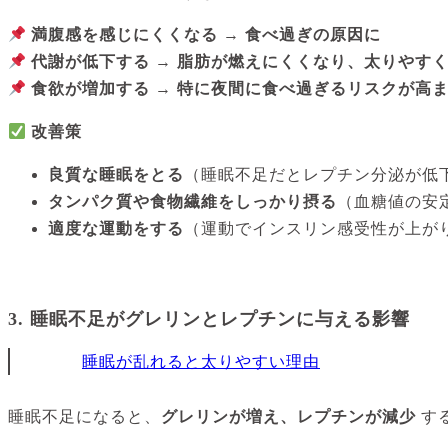
満腹感を感じにくくなる
→
食べ過ぎの原因に
代謝が低下する
→
脂肪が燃えにくくなり、太りやす
食欲が増加する
→
特に夜間に食べ過ぎるリスクが高
改善策
良質な睡眠をとる
（睡眠不足だとレプチン分泌が低
タンパク質や食物繊維をしっかり摂る
（血糖値の安
適度な運動をする
（運動でインスリン感受性が上が
3. 睡眠不足がグレリンとレプチンに与える影響
睡眠が乱れると太りやすい理由
睡眠不足になると、
グレリンが増え、レプチンが減少
す