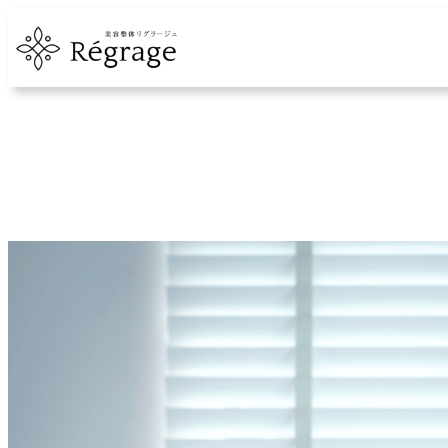
内
容
を
ス
キ
ッ
プ