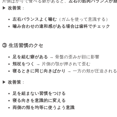
片側ばかりで食べる癖があると、
左右の筋肉バランスが
▶
改善策
：
左右バランスよく噛む
（ガムを使って意識する）
噛み合わせの違和感がある場合は歯科でチェック
③ 生活習慣のクセ
足を組む癖がある
→ 骨盤の歪みが顔に影響
頬杖をつく
→ 片側の顎が押されて歪む
寝るときに同じ向きばかり
→ 一方の頬が圧迫され
▶
改善策
：
足を組まない習慣をつける
寝る向きを意識的に変える
両側の頬を均等に使うよう意識