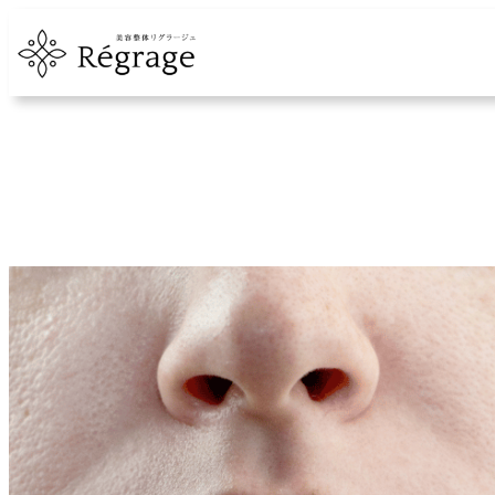
内
容
を
ス
キ
ッ
プ