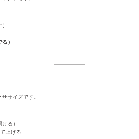
す）
でる）
クササイズです。
開ける）
して上げる