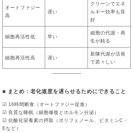
クリーンでエネ
オートファジー
遅い
ルギー効率も良
高
好
細胞の代謝・再
細胞再活性低
早い
生が鈍る
新陳代謝が活発
細胞再活性高
遅い
で若々しい
■ まとめ：老化速度を遅らせるためにできること
☑ 16時間断食（オートファジー促進）
☑ 良質な睡眠（細胞修復とホルモン分泌）
☑ 抗酸化栄養素の摂取（ポリフェノール、ビタミンC・
Eなど）