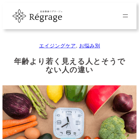
内
容
を
ス
キ
エイジングケア
, 
お悩み別
ッ
プ
年齢より若く見える人とそうで
ない人の違い