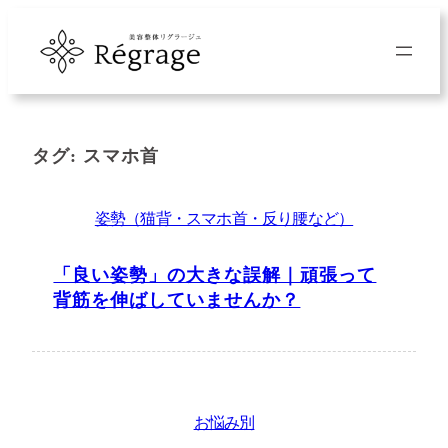
内
容
を
ス
キ
タグ:
スマホ首
ッ
プ
姿勢（猫背・スマホ首・反り腰など）
「良い姿勢」の大きな誤解｜頑張って
背筋を伸ばしていませんか？
お悩み別