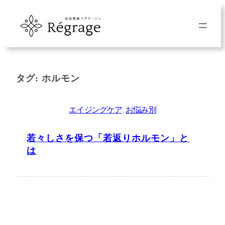
内
容
を
ス
キ
タグ:
ホルモン
ッ
プ
エイジングケア
, 
お悩み別
若々しさを保つ「若返りホルモン」と
は