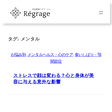
内
容
を
ス
キ
タグ:
メンタル
ッ
プ
お悩み別
, 
メンタルヘルス・心のケア
, 
食いしばり・顎
関節症
ストレスで顔は変わる？心と身体が美
容に与える意外な影響