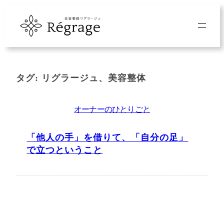
内
容
を
ス
キ
タグ:
リグラージュ、美容整体
ッ
プ
オーナーのひとりごと
「他人の手」を借りて、「自分の足」
で立つということ