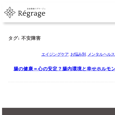
内
容
を
ス
キ
タグ:
不安障害
ッ
プ
エイジングケア
, 
お悩み別
, 
メンタルヘルス
腸の健康＝心の安定？腸内環境と幸せホルモ