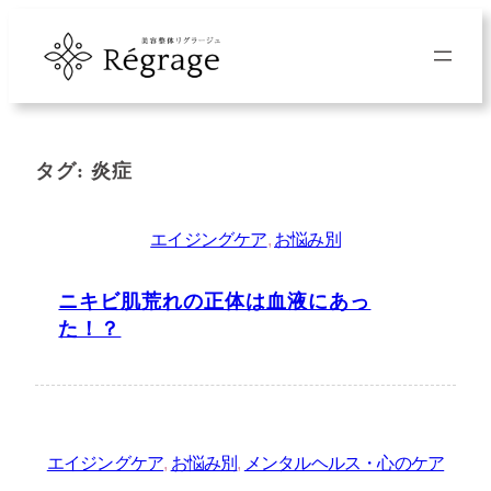
内
容
を
ス
キ
タグ:
炎症
ッ
プ
エイジングケア
, 
お悩み別
ニキビ肌荒れの正体は血液にあっ
た！？
エイジングケア
, 
お悩み別
, 
メンタルヘルス・心のケア