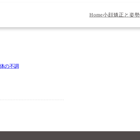
Home
小顔矯正と姿勢
体の不調