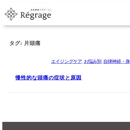
内
容
を
ス
キ
タグ:
片頭痛
ッ
プ
エイジングケア
, 
お悩み別
, 
自律神経・身
慢性的な頭痛の症状と原因