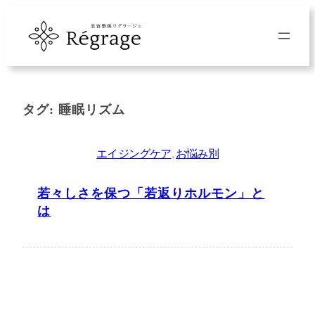
内
容
を
ス
キ
タグ:
睡眠リズム
ッ
プ
エイジングケア
, 
お悩み別
若々しさを保つ「若返りホルモン」と
は