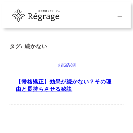
内
容
を
ス
キ
タグ:
続かない
ッ
プ
お悩み別
【骨格矯正】効果が続かない？その理
由と長持ちさせる秘訣