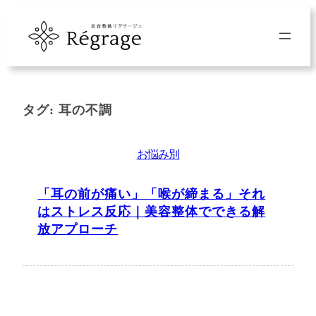
内
容
を
ス
キ
タグ:
耳の不調
ッ
プ
お悩み別
「耳の前が痛い」「喉が締まる」それ
はストレス反応｜美容整体でできる解
放アプローチ