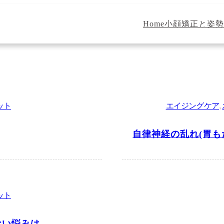
Home
小顔矯正と姿勢
ット
エイジングケア
, 
自律神経の乱れ(胃も
ット
ない悩みは