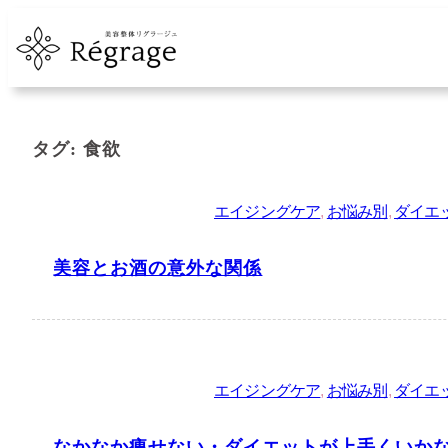
内
容
を
ス
キ
タグ:
食欲
ッ
プ
エイジングケア
, 
お悩み別
, 
ダイエ
美容とお酒の意外な関係
エイジングケア
, 
お悩み別
, 
ダイエ
なかなか痩せない・ダイエットが上手くいか