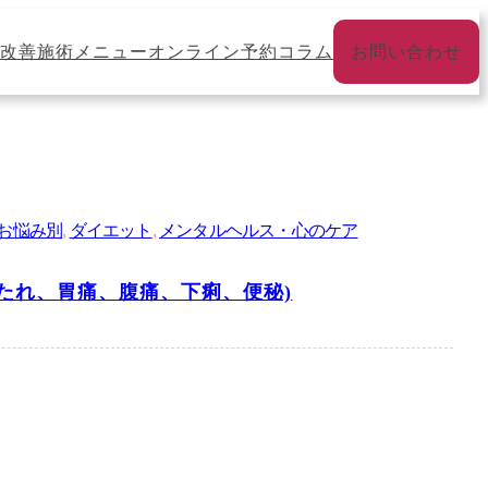
改善
施術メニュー
オンライン予約
コラム
お問い合わせ
お悩み別
, 
ダイエット
, 
メンタルヘルス・心のケア
たれ、胃痛、腹痛、下痢、便秘)