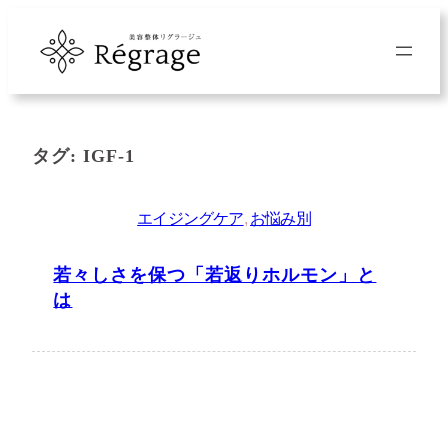
内
容
を
ス
キ
タグ:
IGF-1
ッ
プ
エイジングケア
, 
お悩み別
若々しさを保つ「若返りホルモン」と
は