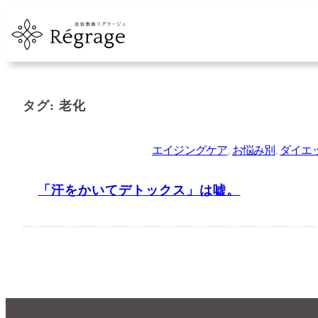
内
容
を
ス
キ
タグ:
老化
ッ
プ
エイジングケア
, 
お悩み別
, 
ダイエ
「汗をかいてデトックス」は嘘。