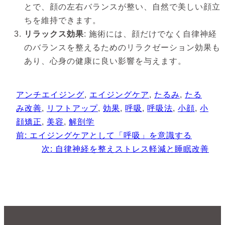
とで、顔の左右バランスが整い、自然で美しい顔立
ちを維持できます。
リラックス効果
: 施術には、顔だけでなく自律神経
のバランスを整えるためのリラクゼーション効果も
あり、心身の健康に良い影響を与えます。
アンチエイジング
, 
エイジングケア
, 
たるみ
, 
たる
み改善
, 
リフトアップ
, 
効果
, 
呼吸
, 
呼吸法
, 
小顔
, 
小
顔矯正
, 
美容
, 
解剖学
前:
エイジングケアとして「呼吸」を意識する
次:
自律神経を整えストレス軽減と睡眠改善